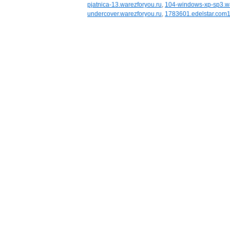
pjatnica-13.warezforyou.ru
,
104-windows-xp-sp3.wa
undercover.warezforyou.ru
,
1783601.edelstar.com1