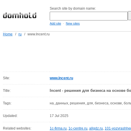
Search site by domain name:
-
Add site
New sites
Home
/
ru
/
www.Incent.ru
Site:
www.Incent.ru
Incent - решения для бизнеса на основе 
Title:
Tags:
на, данных, решения, для, бизнеса, основе, бо
Updated:
17 Jul 2025
Related websites:
1c-firma.ru
,
1c-centre.ru
,
allgdz.ru
,
101-vozvrashhen