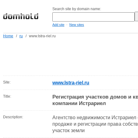
Search site by domain name:
-
Add site
New sites
Home
/
ru
/
www.Istra-riel.ru
Site:
www.Istra-riel.ru
Регистрация участков домов и кв
Title:
компании Истрариел
Description:
Агентство недвижимости Истрариел -
продаже и регистрации права собств
участок земли