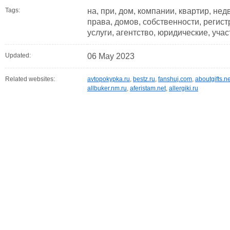
Tags:
на, при, дом, компании, квартир, нед
права, домов, собственности, регистр
услуги, агентство, юридические, уча
Updated:
06 May 2023
Related websites:
avtopokypka.ru
,
bestz.ru
,
fanshuj.com
,
aboutgifts.ne
allbuker.nm.ru
,
aferistam.net
,
allergiki.ru