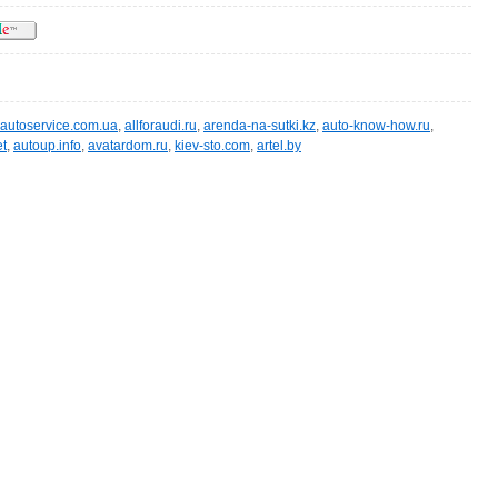
autoservice.com.ua
,
allforaudi.ru
,
arenda-na-sutki.kz
,
auto-know-how.ru
,
et
,
autoup.info
,
avatardom.ru
,
kiev-sto.com
,
artel.by