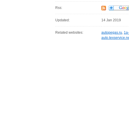
Rss:
Updated:
14 Jan 2019
Related websites:
autopegas.ru
,
1a-
auto.texservice.n