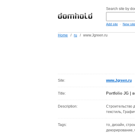
Search site by d
-
Add site
New sit
Home
/
ru
/
www.Jgreen.ru
Site:
www.Jgreen.ru
Portfolio JG |
Title:
Description:
Строительство 
текстиль, Графи
Tags:
то, дизайн, стро
декорирование, we