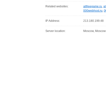
Related websites:
allfreegame.ru
,
al
000webhost.ru
,
0
IP Address:
213.180.199.48
Server location:
Moscow, Moscow C