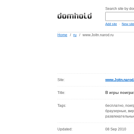
Search site by d
-
Add site
New sit
Home
/
ru
/
www.Joitn.narod.ru
Site:
www.Joitn.narod
В игры поигра
Title:
Tags:
бесплатно, поигр
браузерные, вир
развлекательные
Updated:
08 Sep 2010