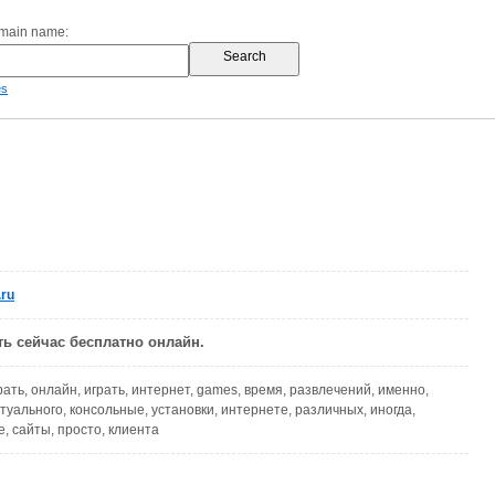
omain name:
es
.ru
ть сейчас бесплатно онлайн.
ать, онлайн, играть, интернет, games, время, развлечений, именно,
туального, консольные, установки, интернете, различных, иногда,
, сайты, просто, клиента