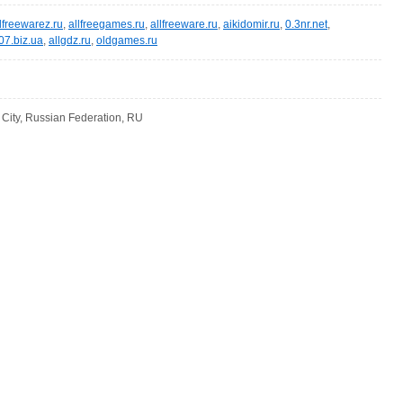
lfreewarez.ru
,
allfreegames.ru
,
allfreeware.ru
,
aikidomir.ru
,
0.3nr.net
,
07.biz.ua
,
allgdz.ru
,
oldgames.ru
ity, Russian Federation, RU