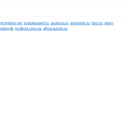
yf.myblog.net
,
vostokexpert.ru
,
avotours.lv
,
art-kalian.ru
,
bbcr.ru
,
dveri-
rudniy.tk
,
profkurs.com.ua
,
africa-turizm.ru