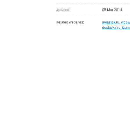
Updated:
05 Mar 2014
Related websites:
aviastok.ru
,
vidow
dostavka.ru
,
izum