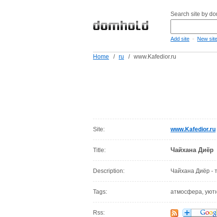
Search site by d
-
Add site
New sit
Home
/
ru
/
www.Kafedior.ru
Site:
www.Kafedior.ru
Чайхана Диёр
Title:
Description:
Чайхана Диёр - 
Tags:
атмосфера, уютн
Rss: