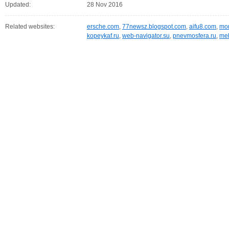
Updated:
28 Nov 2016
Related websites:
ersche.com
,
77newsz.blogspot.com
,
aifu8.com
,
mor
kopeykaf.ru
,
web-navigator.su
,
pnevmosfera.ru
,
meb