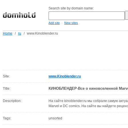
Search site by domain name:
-
Add site
New sites
Home
/
ru
/
www.Kinoblender.ru
Site:
www.Kinoblender.ru
КИНОБЛЕНДЕР-Все о киновселенной Marve
Title:
Description:
На сайте kinoblender.ru мы собрали самую акт
Marvel и DC comics. На сайте вы найдете реце
Tags:
unsorted