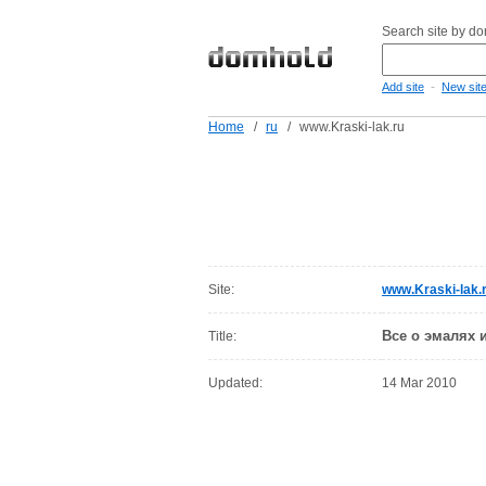
Search site by d
-
Add site
New sit
Home
/
ru
/
www.Kraski-lak.ru
Site:
www.Kraski-lak.
Все о эмалях и
Title:
Updated:
14 Mar 2010