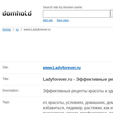
Search site by domain name:
-
Add site
New sites
Home
/
ru
/
www.Ladyforever.ru
Site:
www.Ladyforever.ru
Ladyforever.ru - Эффективные р
Title:
Description:
Эффективные рецепты красоты и зд
Tags:
от, красоты, условиях, домашних, до
избавиться, педикюр, растяжки, как 