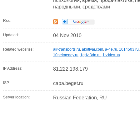
психология, время, профилактика, пе
народными, средствами
Rss:
Updated:
04 Nov 2010
Related websites:
air-transports.ru
,
akotlyar.com
,
a-4e.ru
,
1014503.ru
10pelmeney.ru
,
1gdz.3dn.ru
,
1tv.kiev.ua
IP Address:
81.222.198.179
ISP:
capa.beget.ru
Server location:
Russian Federation, RU