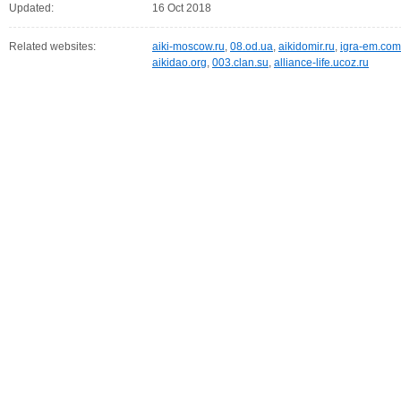
Updated:
16 Oct 2018
Related websites:
aiki-moscow.ru
,
08.od.ua
,
aikidomir.ru
,
igra-em.com
aikidao.org
,
003.clan.su
,
alliance-life.ucoz.ru