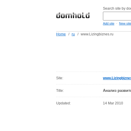
Search site by d
-
Add site
New sit
Home
/
ru
/
www.Lizingbiznes.ru
Site:
www.Lizingbizne
Анализ развит
Title:
Updated:
14 Mar 2010