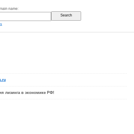
omain name:
es
s.ru
ия лизинга в экономике РФ!