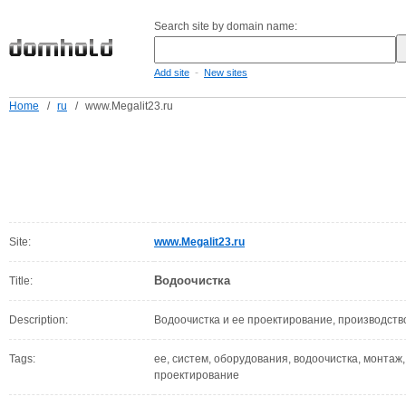
Search site by domain name:
-
Add site
New sites
Home
/
ru
/
www.Megalit23.ru
Site:
www.Megalit23.ru
Водоочистка
Title:
Description:
Водоочистка и ее проектирование, производст
Tags:
ее, систем, оборудования, водоочистка, монтаж,
проектирование