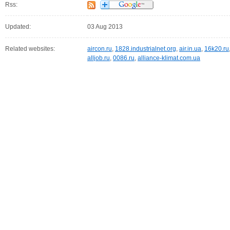
Rss:
Updated:
03 Aug 2013
Related websites:
aircon.ru
,
1828.industrialnet.org
,
air.in.ua
,
16k20.ru
alljob.ru
,
0086.ru
,
alliance-klimat.com.ua