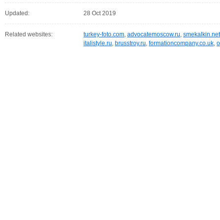
Updated:
28 Oct 2019
Related websites:
turkey-foto.com
,
advocatemoscow.ru
,
smekalkin.net
italistyle.ru
,
brusstroy.ru
,
formationcompany.co.uk
,
o