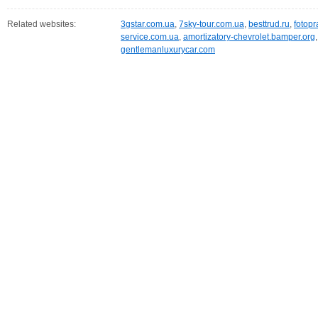
Related websites:
3gstar.com.ua
,
7sky-tour.com.ua
,
besttrud.ru
,
fotopr
service.com.ua
,
amortizatory-chevrolet.bamper.org
gentlemanluxurycar.com