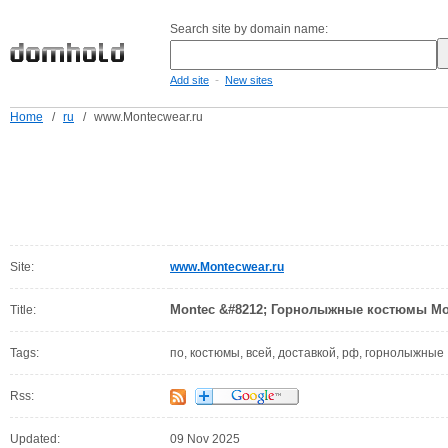
Search site by domain name:
-
Add site
New sites
Home
/
ru
/
www.Montecwear.ru
Site:
www.Montecwear.ru
Montec &#8212; Горнолыжные костюмы Mon
Title:
Tags:
по, костюмы, всей, доставкой, рф, горнолыжные
Rss:
Updated:
09 Nov 2025