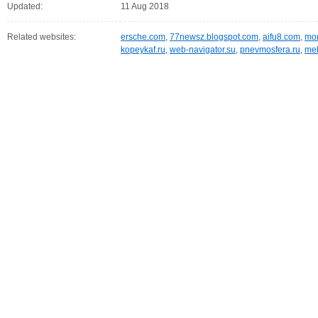
Updated:
11 Aug 2018
Related websites:
ersche.com
,
77newsz.blogspot.com
,
aifu8.com
,
mor
kopeykaf.ru
,
web-navigator.su
,
pnevmosfera.ru
,
meb