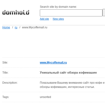
Search site by domain name:
-
Add site
New sites
Home
/
ru
/
www.Mycoffemall.ru
Site:
www.Mycoffemall.ru
Уникальный сайт обзора кофемашин
Title:
Description:
Показываем Вашему вниманию сайт про кофе и 
обзоры кофемашин, интересные статьи.
Tags:
unsorted