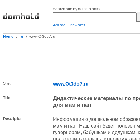
Search site by domain name:
-
Add site
New sites
Home
/
ru
/
www.Ot3do7.ru
Site:
www.Ot3do7.ru
Дидактические материалы по пр
Title:
для мам и пап
Description:
Информация о дошкольном образова
мам и пап. Наш сайт будет полезен 
гувернерам, бабушкам и дедушкам, к
подготовить малыша к первому клас