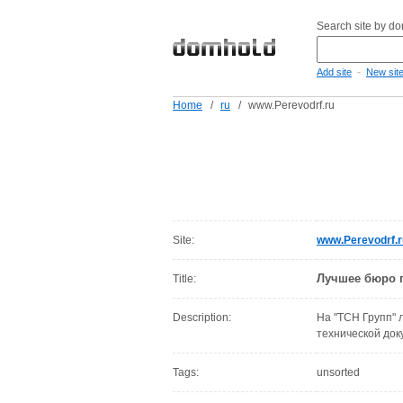
Search site by d
-
Add site
New sit
Home
/
ru
/
www.Perevodrf.ru
Site:
www.Perevodrf.r
Лучшее бюро п
Title:
Description:
На "ТСН Групп" 
технической доку
Tags:
unsorted