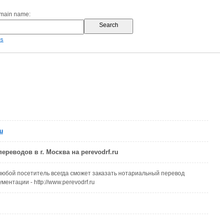
omain name:
es
u
ереводов в г. Москва на perevodrf.ru
любой посетитель всегда сможет заказать нотариальный перевод
ментации - http://www.perevodrf.ru