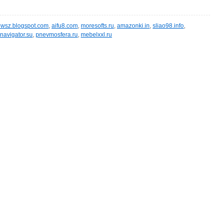
wsz.blogspot.com
,
aifu8.com
,
moresofts.ru
,
amazonki.in
,
sliao98.info
,
navigator.su
,
pnevmosfera.ru
,
mebelxxl.ru