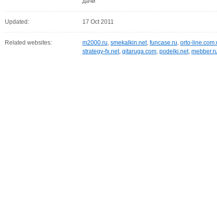
дачи
Updated:
17 Oct 2011
Related websites:
m2000.ru
,
smekalkin.net
,
funcase.ru
,
orto-line.com
strategy-fx.net
,
gitaruga.com
,
podelki.net
,
mebber.r