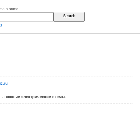
omain name:
es
c.ru
ru - важные электрические схемы.