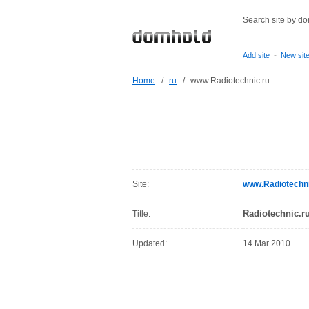
Search site by d
-
Add site
New sit
Home
/
ru
/
www.Radiotechnic.ru
Site:
www.Radiotechni
Radiotechnic.
Title:
Updated:
14 Mar 2010