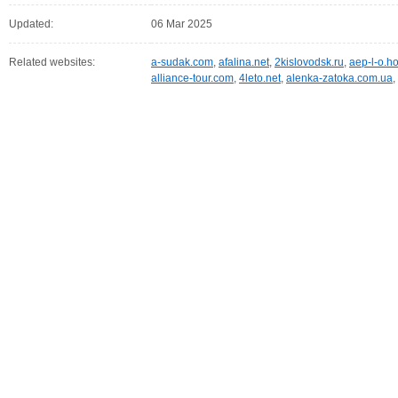
Updated:
06 Mar 2025
Related websites:
a-sudak.com
,
afalina.net
,
2kislovodsk.ru
,
aep-l-o.ho
alliance-tour.com
,
4leto.net
,
alenka-zatoka.com.ua
,