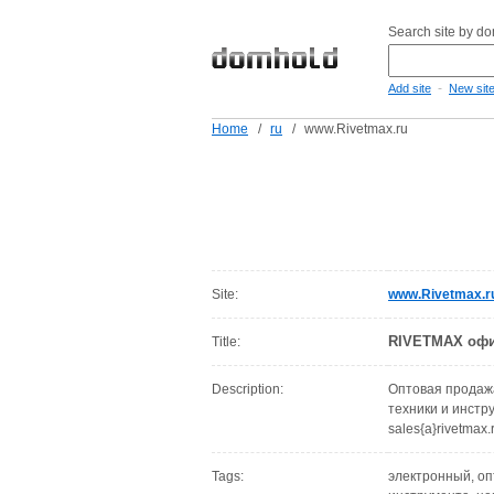
Search site by d
-
Add site
New sit
Home
/
ru
/
www.Rivetmax.ru
Site:
www.Rivetmax.r
RIVETMAX офиц
Title:
Description:
Оптовая продажа
техники и инстр
sales{a}rivetmax
Tags:
электронный, оп