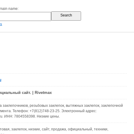
omain name:
es
u
иальный сайт. | Rivetmax
 заклепочников, резьбовых заклепок, вытяжных заклепок, заклепочной
умента. Телефон: +7(812)748-23-25. Электронный адрес:
.ru. ИНН: 7804558398. Низкие цены.
товая, заклепок, низкие, сайт, продажа, официальный, техники,