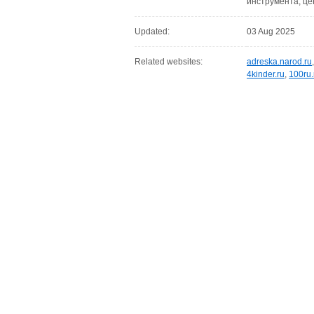
инструмента, ц
Updated:
03 Aug 2025
Related websites:
adreska.narod.ru
4kinder.ru
,
100ru.