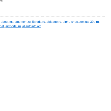
ены
,
about-management.ru
,
5sreda.ru
,
abipage.ru
,
alpha-shop.com.ua
,
30p.ru
,
net
,
airmodel.ru
,
allautoinfo.org