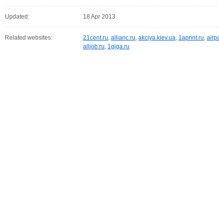
Updated:
18 Apr 2013
Related websites:
21cent.ru
,
allianc.ru
,
akciya.kiev.ua
,
1aprint.ru
,
airp
alljob.ru
,
1giga.ru