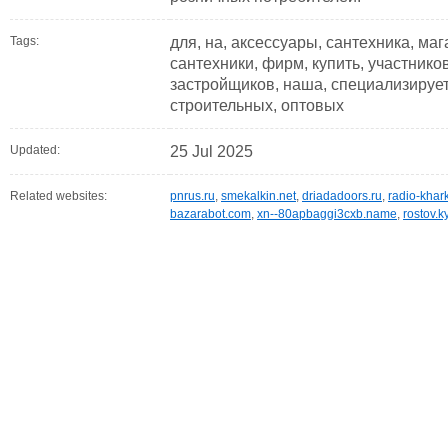
Tags:
для, на, аксессуары, сантехника, мага
сантехники, фирм, купить, участников
застройщиков, наша, специализирует
строительных, оптовых
Updated:
25 Jul 2025
Related websites:
pnrus.ru
,
smekalkin.net
,
driadadoors.ru
,
radio-khark
bazarabot.com
,
xn--80apbaggi3cxb.name
,
rostov.k