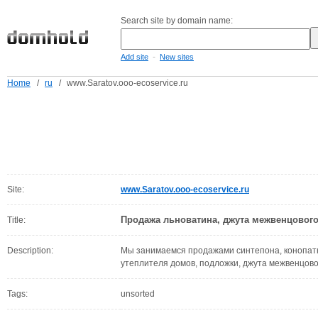
Search site by domain name:
-
Add site
New sites
Home
/
ru
/
www.Saratov.ooo-ecoservice.ru
Site:
www.Saratov.ooo-ecoservice.ru
Продажа льноватина, джута межвенцового
Title:
Description:
Мы занимаемся продажами синтепона, конопатки
утеплителя домов, подложки, джута межвенцово
Tags:
unsorted