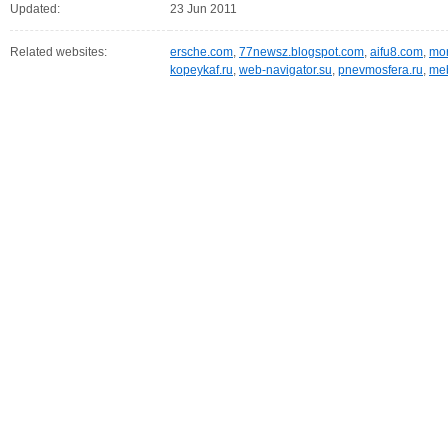
Updated:
23 Jun 2011
Related websites:
ersche.com
,
77newsz.blogspot.com
,
aifu8.com
,
mor
kopeykaf.ru
,
web-navigator.su
,
pnevmosfera.ru
,
meb