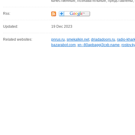
качественные, познавательные, представлены
Rss:
Updated:
19 Dec 2023
Related websites:
pnrus.ru
,
smekalkin.net
,
driadadoors.ru
,
radio-khark
bazarabot.com
,
xn--80apbaggi3cxb.name
,
rostov.k