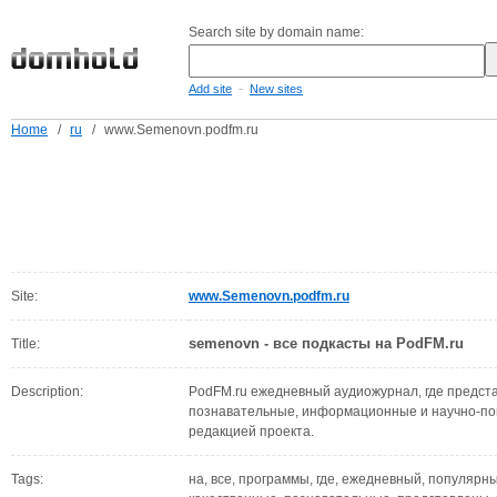
Search site by domain name:
-
Add site
New sites
Home
/
ru
/
www.Semenovn.podfm.ru
Site:
www.Semenovn.podfm.ru
semenovn - все подкасты на PodFM.ru
Title:
Description:
PodFM.ru ежедневный аудиожурнал, где предст
познавательные, информационные и научно-п
редакцией проекта.
Tags:
на, все, программы, где, ежедневный, популярн