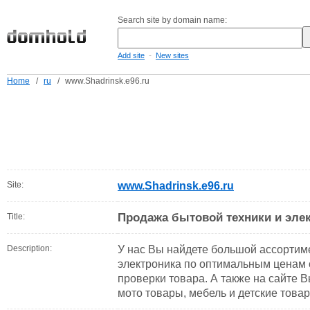
Search site by domain name:
-
Add site
New sites
Home
/
ru
/
www.Shadrinsk.e96.ru
Site:
www.Shadrinsk.e96.ru
Продажа бытовой техники и эле
Title:
Description:
У нас Вы найдете большой ассортиме
электроника по оптимальным ценам с
проверки товара. А также на сайте 
мото товары, мебель и детские това