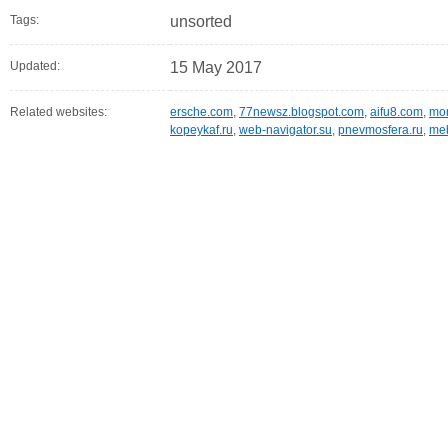
Tags:
unsorted
Updated:
15 May 2017
Related websites:
ersche.com
,
77newsz.blogspot.com
,
aifu8.com
,
mor
kopeykaf.ru
,
web-navigator.su
,
pnevmosfera.ru
,
meb