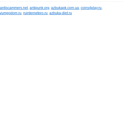
antiscammers.net
,
antipunk.org
,
azbukapk.com.ua
,
coins4play.ru
,
vumgodom.ru
,
ruinternetpro.ru
,
azbuka-diet.ru