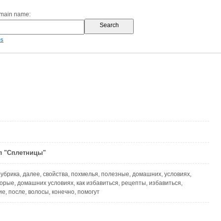
omain name:
es
л "Сплетницы"
рубрика, далее, свойства, похмелья, полезные, домашних, условиях,
торые, домашних условиях, как избавиться, рецепты, избавиться,
е, после, волосы, конечно, помогут