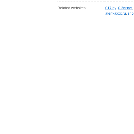
Related websites:
017.by
,
0.3nr.net
,
alenkaxxx.ru
,
sno