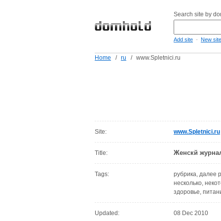
Search site by d
-
Add site
New sit
Home
/
ru
/
www.Spletnici.ru
Site:
www.Spletnici.ru
Женскй журна
Title:
Tags:
рубрика, далее 
несколько, неко
здоровье, питани
Updated:
08 Dec 2010