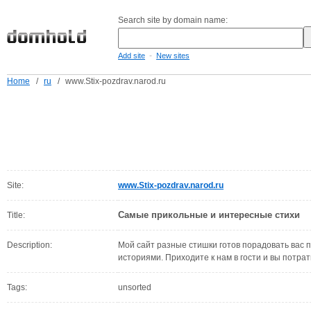
Search site by domain name:
-
Add site
New sites
Home
/
ru
/
www.Stix-pozdrav.narod.ru
Site:
www.Stix-pozdrav.narod.ru
Самые прикольные и интересные стихи
Title:
Description:
Мой сайт разные стишки готов порадовать вас
историями. Приходите к нам в гости и вы потрат
Tags:
unsorted