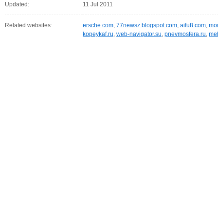
Updated:
11 Jul 2011
Related websites:
ersche.com
,
77newsz.blogspot.com
,
aifu8.com
,
mor
kopeykaf.ru
,
web-navigator.su
,
pnevmosfera.ru
,
meb