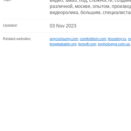
видео, заказ, под, сложности, создан
различной, москве, опытом, произво
видеоролика, большим, специалиста
Updated:
03 Nov 2023
Related websites:
anycoolsumy.com
,
comfortdom.com
,
brusstroy.ru
,
n
knopkabablo.org
,
kvrsoft.com
,
psyhologiya.com.ua