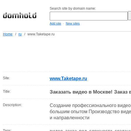
Search site by domain name:
-
Add site
New sites
Home
/
ru
/
www.Taketape.ru
Site:
www.Taketape.ru
Заказать видео в Москве! Заказ
Title:
Description:
Создание профессионального видео 
большим опытом Производство виде
и направленности
Tags: