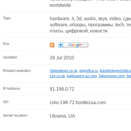
worldwide
Tags:
hardware, it, 3d, audio, звук, video, с
software, обзоры, программы, tech, т
платы, цифровой, новости
Rss:
Updated:
26 Jul 2010
Related websites:
3ddesktops.co.uk
,
allgrafica.ru
,
blackfridayled3dtv.
s2e.co.uk
,
wallpapers-az.com
,
3dlochness.com
,
3d
IP Address:
91.196.0.72
ISP:
colo-198-72.hostbizua.com
Server location:
Ukraine, UA