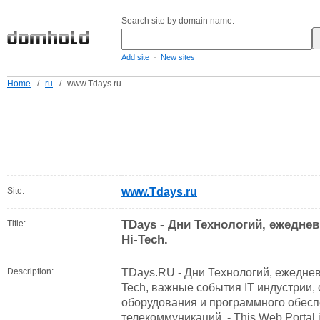
Search site by domain name:
-
Add site
New sites
Home
/
ru
/
www.Tdays.ru
Site:
www.Tdays.ru
TDays - Дни Технологий, ежедне
Title:
Hi-Tech.
Description:
TDays.RU - Дни Технологий, ежеднев
Tech, важные события IT индустрии,
оборудования и программного обесп
телекоммуникаций. - This Web Portal 