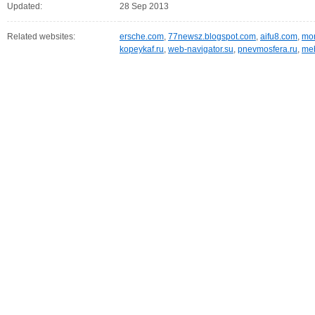
Updated:
28 Sep 2013
Related websites:
ersche.com
,
77newsz.blogspot.com
,
aifu8.com
,
mor
kopeykaf.ru
,
web-navigator.su
,
pnevmosfera.ru
,
meb