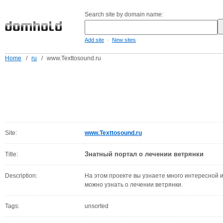
Search site by domain name:
-
Add site
New sites
Home
/
ru
/
www.Texttosound.ru
Site:
www.Texttosound.ru
Знатный портал о лечении ветрянки
Title:
Description:
На этом проекте вы узнаете много интересной 
можно узнать о лечении ветрянки.
Tags:
unsorted