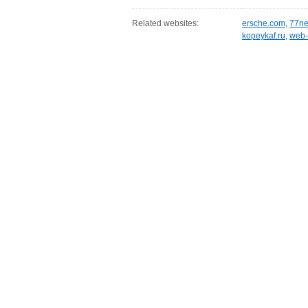
Related websites:
ersche.com
,
77ne
kopeykaf.ru
,
web-