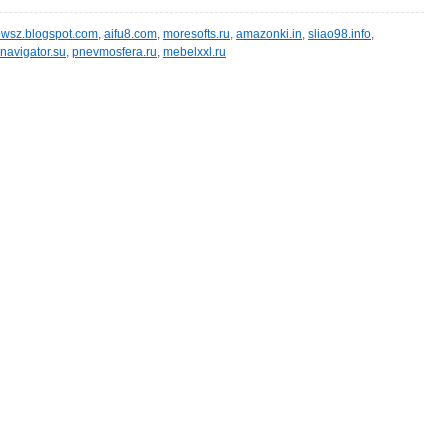
wsz.blogspot.com
,
aifu8.com
,
moresofts.ru
,
amazonki.in
,
sliao98.info
,
navigator.su
,
pnevmosfera.ru
,
mebelxxl.ru