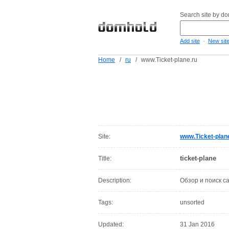
Search site by d
-
Add site
New sit
Home
/
ru
/
www.Ticket-plane.ru
Site:
www.Ticket-plan
ticket-plane
Title:
Description:
Обзор и поиск с
Tags:
unsorted
Updated:
31 Jan 2016