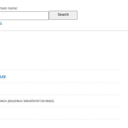
omain name:
es
e.ru
амых дешевых авиабилетов мира.