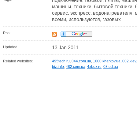
подключение, газовой, плиты, машин
машины, техники, бытовой техники, 
сервис, экспресс, водонагревателя, м
всеми, используются, газовых
Rss:
Updated:
13 Jan 2011
Related websites:
495tech.ru
,
044.com.ua
,
1000.kharkov.ua
,
002.kiev
biz.info
,
482.com.ua
,
4xbox.ru
,
08.od.ua