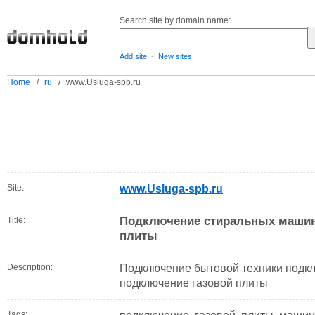
Search site by domain name:
-
Add site
New sites
Home
/
ru
/
www.Usluga-spb.ru
Site:
www.Usluga-spb.ru
Подключение стиральных машин
Title:
плиты
Description:
Подключение бытовой техники подк
подключение газовой плиты
Tags: