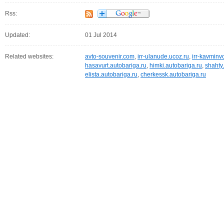
Rss:
Updated:
01 Jul 2014
Related websites:
avto-souvenir.com
,
irr-ulanude.ucoz.ru
,
irr-kavminv
hasavurt.autobariga.ru
,
himki.autobariga.ru
,
shahty
elista.autobariga.ru
,
cherkessk.autobariga.ru