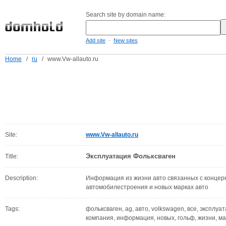
Search site by domain name:
-
Add site
New sites
Home
/
ru
/
www.Vw-allauto.ru
Site:
www.Vw-allauto.ru
Эксплуатация Фольксваген
Title:
Description:
Информация из жизни авто связанных с концер
автомобилестроения и новых марках авто
Tags:
фольксваген, ag, авто, volkswagen, все, эксплуата
компания, информация, новых, гольф, жизни, мар