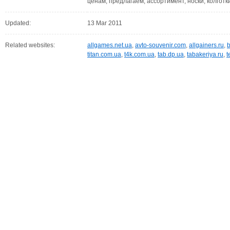
ценам, предлагаем, ассортимент, носки, колготк
Updated:
13 Mar 2011
Related websites:
allgames.net.ua
,
avto-souvenir.com
,
allgainers.ru
,
titan.com.ua
,
t4k.com.ua
,
tab.dp.ua
,
tabakeriya.ru
,
t