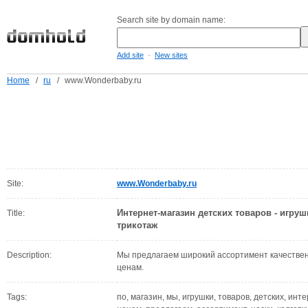
Search site by domain name:
-
Add site
New sites
Home
/
ru
/
www.Wonderbaby.ru
Site:
www.Wonderbaby.ru
Интернет-магазин детских товаров - игруш
Title:
трикотаж
Description:
Мы предлагаем широкий ассортимент качествен
ценам.
Tags:
по, магазин, мы, игрушки, товаров, детских, инте