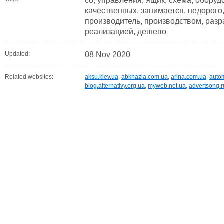
со, управления, ящик, схема, оборуд
качественных, занимается, недорого, 
производитель, производством, разр
реализацией, дешево
Updated:
08 Nov 2020
Related websites:
aksu.kiev.ua
,
abkhazia.com.ua
,
arina.com.ua
,
auto
blog.alternativy.org.ua
,
myweb.net.ua
,
advertsong.r