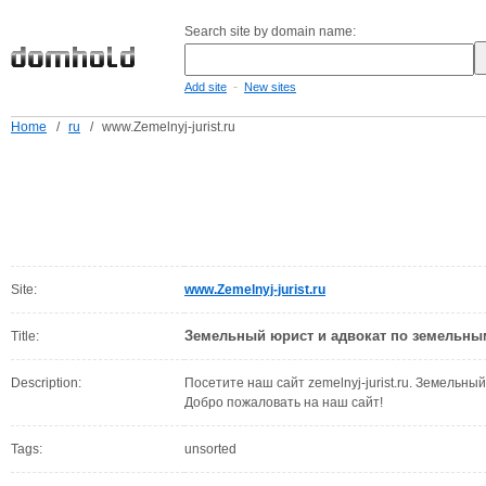
Search site by domain name:
-
Add site
New sites
Home
/
ru
/
www.Zemelnyj-jurist.ru
Site:
www.Zemelnyj-jurist.ru
Земельный юрист и адвокат по земельны
Title:
Description:
Посетите наш сайт zemelnyj-jurist.ru. Земельны
Добро пожаловать на наш сайт!
Tags:
unsorted