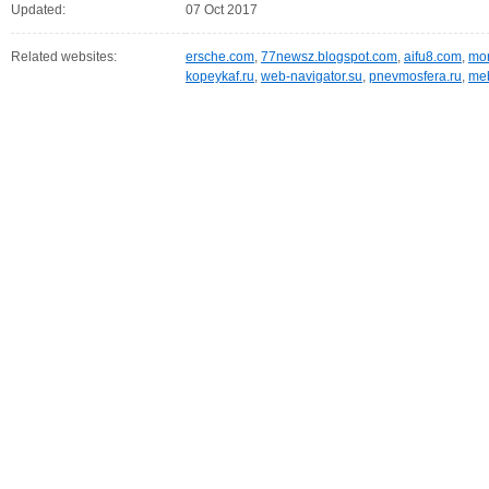
Updated:
07 Oct 2017
Related websites:
ersche.com
,
77newsz.blogspot.com
,
aifu8.com
,
mor
kopeykaf.ru
,
web-navigator.su
,
pnevmosfera.ru
,
meb