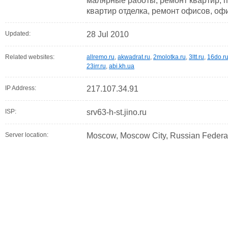
малярные работы, ремонт квартир, 
квартир отделка, ремонт офисов, о
Updated:
28 Jul 2010
Related websites:
allremo.ru
,
akwadrat.ru
,
2molotka.ru
,
3ltt.ru
,
16do.r
23irr.ru
,
abi.kh.ua
IP Address:
217.107.34.91
ISP:
srv63-h-st.jino.ru
Server location:
Moscow, Moscow City, Russian Federa