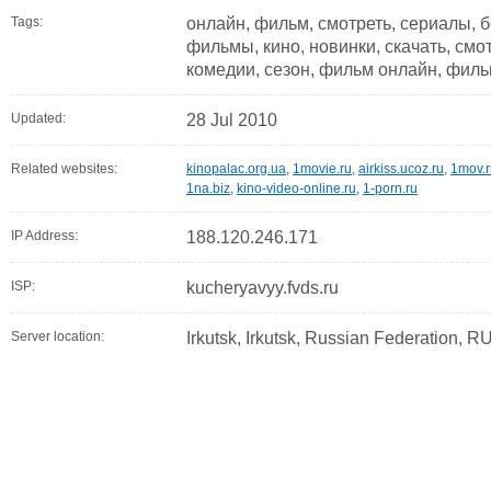
Tags:
онлайн, фильм, смотреть, сериалы, б
фильмы, кино, новинки, скачать, смот
комедии, сезон, фильм онлайн, филь
Updated:
28 Jul 2010
Related websites:
kinopalac.org.ua
,
1movie.ru
,
airkiss.ucoz.ru
,
1mov.r
1na.biz
,
kino-video-online.ru
,
1-porn.ru
IP Address:
188.120.246.171
ISP:
kucheryavyy.fvds.ru
Server location:
Irkutsk, Irkutsk, Russian Federation, R