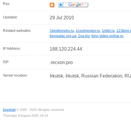
Rss:
Updated:
29 Jul 2010
Related websites:
1bestmovies.ru
,
1coolmovies.ru
,
1mbit.ru
,
123kino.
kinopalac.org.ua
,
1na.biz
,
kino-video-online.ru
IP Address:
188.120.224.44
ISP:
.recxon.pro
Server location:
Irkutsk, Irkutsk, Russian Federation, R
Domhold
© 2009 - 2026. All rights reserved.
Thursday, 6 August 2026, 16:14