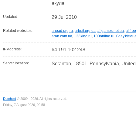
акула
Updated:
29 Jul 2010
Related websites:
ahead.org.ru
,
arbeit.org.ua
,
allgames.net.ua
,
allfre
aran.com.ua
,
123kino.ru
,
100online.ru
,
0day.kiev.u
IP Address:
64.191.102.248
Server location:
Scranton, 18501, Pennsylvania, United
Domhold
© 2009 - 2026. All rights reserved.
Friday, 7 August 2026, 02:58