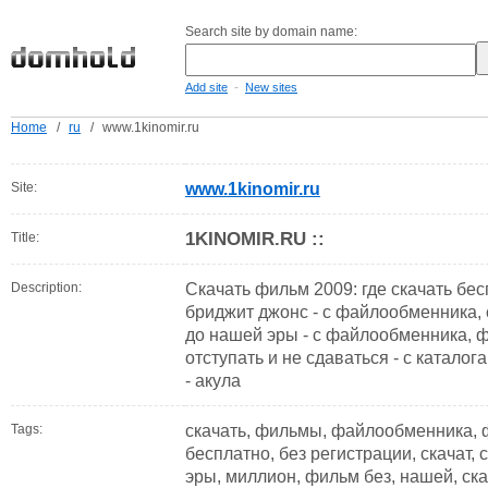
Search site by domain name:
-
Add site
New sites
Home
/
ru
/
www.1kinomir.ru
Site:
www.1kinomir.ru
1KINOMIR.RU ::
Title:
Description:
Cкачать фильм 2009: где скачать бе
бриджит джонс - с файлообменника, 
до нашей эры - с файлообменника, ф
отступать и не сдаваться - с каталог
- акула
Tags:
скачать, фильмы, файлообменника, 
бесплатно, без регистрации, скачат,
эры, миллион, фильм без, нашей, скача