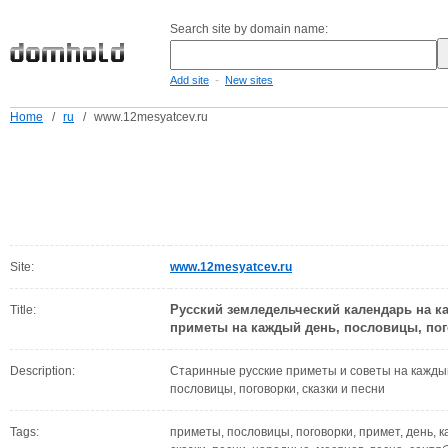
Search site by domain name:
-
Add site
New sites
Home
/
ru
/
www.12mesyatcev.ru
Site:
www.12mesyatcev.ru
Русский земледельческий календарь на к
Title:
приметы на каждый день, пословицы, по
Description:
Старинные русские приметы и советы на каждый
пословицы, поговорки, сказки и песни
Tags:
приметы, пословицы, поговорки, примет, день, к