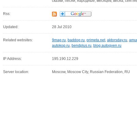
сказки, песни, народные, месяцев, весна, сентябр
Rss:
Updated:
28 Jul 2010
Related websites:
9mag.ru
,
baddog.ru
,
primeta.net
,
aktorsday.ru
,
amur
autokop.ru
,
bendplus.ru
,
blog.autogven.ru
IP Address:
195.190.12.229
Server location:
Moscow, Moscow City, Russian Federation, RU