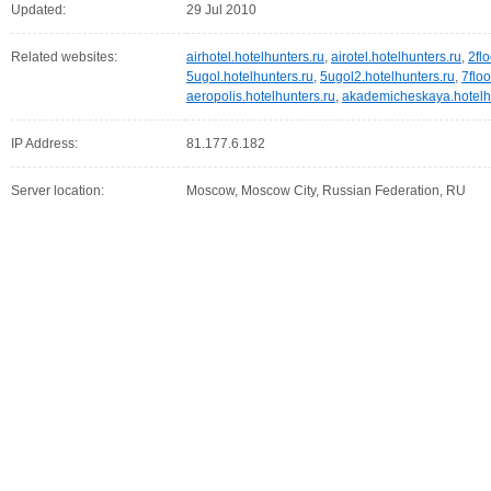
Updated:
29 Jul 2010
Related websites:
airhotel.hotelhunters.ru
,
airotel.hotelhunters.ru
,
2flo
5ugol.hotelhunters.ru
,
5ugol2.hotelhunters.ru
,
7floo
aeropolis.hotelhunters.ru
,
akademicheskaya.hotelh
IP Address:
81.177.6.182
Server location:
Moscow, Moscow City, Russian Federation, RU