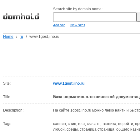
Search site by domain name:
-
Add site
New sites
Home
/
ru
/
www.1gost.jino.ru
Site:
www.1gost.jino.ru
База нормативно-технической документац
Title:
Description:
На сайте 1gost.jino.ru можно легко найти и быстр
Tags:
санпин, снип, гост, скачать, техника, перейти,
любой, среды, страница страница, общего назн