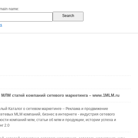
omain name:
es
 МЛМ статей компаний сетевого маркетинга – www.1MLM.ru
лый Каталог о сетевом маркетинге – Реклама и продвижение
етевых MLM компаний, бизнес в интернете - индустрия сетевого
вости компаний млм, статьи об млм и продукции, истории успеха и
нг 2.0