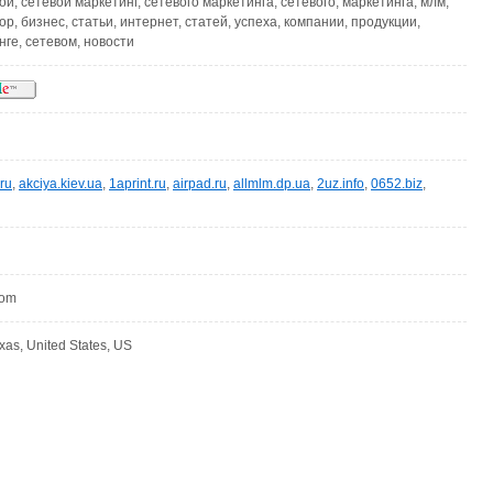
ой, сетевой маркетинг, сетевого маркетинга, сетевого, маркетинга, млм,
р, бизнес, статьи, интернет, статей, успеха, компании, продукции,
нге, сетевом, новости
.ru
,
akciya.kiev.ua
,
1aprint.ru
,
airpad.ru
,
allmlm.dp.ua
,
2uz.info
,
0652.biz
,
com
xas, United States, US