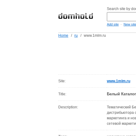
Search site by d
-
Add site
New sit
Home
/
ru
/
www.1mlm.ru
Site:
www.1mlm.ru
Белый Каталог
Title:
Description:
Тематический Бе
дистрибьютора с
маркетинга и но
сетевой маркети