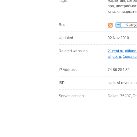
Tags:
маркетинг, сетев
про, дистрибьюто
каталог, маркети
Rss:
Updated:
02 Nov 2010
Related websites:
21cent.ru
,
allianc
alljob.ru
,
1giga.ru
IP Address:
74.86.254.39
ISP:
static.sl-reverse.
Server location:
Dallas, 75207, Te