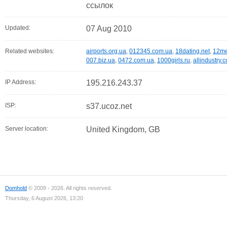
ссылок
Updated:
07 Aug 2010
Related websites:
airports.org.ua
,
012345.com.ua
,
18dating.net
,
12me
007.biz.ua
,
0472.com.ua
,
1000girls.ru
,
allindustry.
IP Address:
195.216.243.37
ISP:
s37.ucoz.net
Server location:
United Kingdom, GB
Domhold
© 2009 - 2026. All rights reserved.
Thursday, 6 August 2026, 13:20