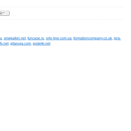
ru
,
smekalkin.net
,
funcase.ru
,
orto-line.com.ua
,
formationcompany.co.uk
,
igra-
fx.net
,
gitaruga.com
,
podelki.net