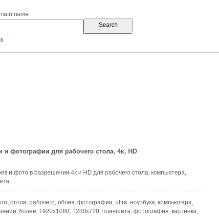
omain name:
es
и и фотографии для рабочего стола, 4к, HD
ев и фото в разрешении 4к и HD для рабочего стола, компьютера,
ета
ото, стола, рабочего, обоев, фотографии, ultra, ноутбука, компьютера,
шении, более, 1920x1080, 1280x720, планшета, фотография, картинка,