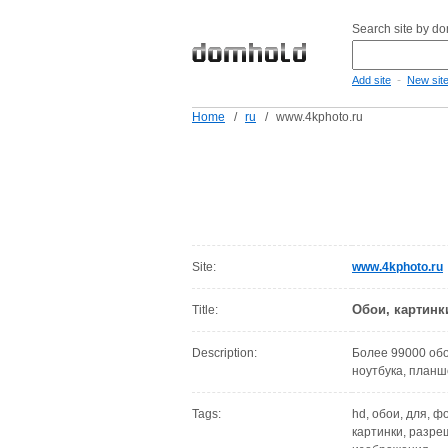
Search site by d
-
Add site
New sit
Home
/
ru
/
www.4kphoto.ru
Site:
www.4kphoto.ru
Обои, картинк
Title:
Description:
Более 99000 обо
ноутбука, планш
Tags:
hd, обои, для, ф
картинки, разре