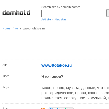
Search site by domain name:
-
Add site
New sites
Home
/
ru
/
www.4totakoe.ru
Site:
www.4totakoe.ru
Что такое?
Title:
Tags:
такое, право, музыка, данные, что та
рок, юридическое, права, конце, com
появляется, совокупность, музыкой,
Rss: