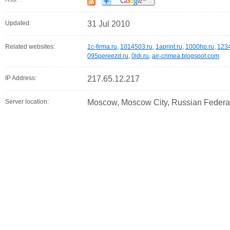
Updated:
31 Jul 2010
Related websites:
1c-firma.ru
,
1014503.ru
,
1aprint.ru
,
1000hp.ru
,
1234
095pereezd.ru
,
0ldi.ru
,
air-crimea.blogspot.com
IP Address:
217.65.12.217
Server location:
Moscow, Moscow City, Russian Federa