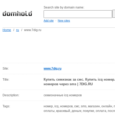
Search site by domain name:
-
Add site
New sites
Home
/
ru
/
www.7dig.ru
Site:
www.7dig.ru
Купить семизнак за смс. Купить icq номе
Title:
номеров через sms | 7DIG.RU
Description:
семизначные icq номеров
Tags:
номер, icq, номеров, смс, sms, магазин, онлайн,
оплаты, красивый, деньги, покупке, оплата, посл