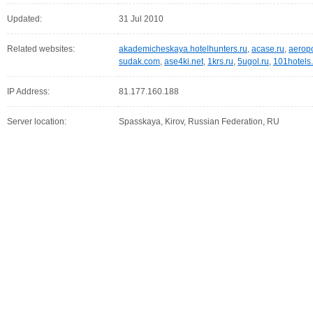
Updated:
31 Jul 2010
Related websites:
akademicheskaya.hotelhunters.ru
,
acase.ru
,
aeropo
sudak.com
,
ase4ki.net
,
1krs.ru
,
5ugol.ru
,
101hotels.
IP Address:
81.177.160.188
Server location:
Spasskaya, Kirov, Russian Federation, RU