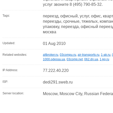
услуг звоните 8 (495) 790-85-32.
Tags:
переезд, офисный, услуг, офис, кварт
переезды, срочные, тяжелых, компани
упаковку, переезда, офисный переезд
москва
Updated:
01 Aug 2010
Related websites:
altbroker.ru
,
03compu.ru
,
air-transports.ru
,
1-ak.ru
,
1000.odessa.ua
,
03comp.net
,
062.dn.ua
,
1-kg.ru
IP Address:
77.222.40.220
ISP:
dedi291.sweb.ru
Server location:
Moscow, Moscow City, Russian Federa