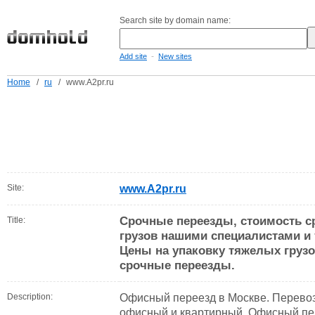
Search site by domain name:
-
Add site
New sites
Home
/
ru
/
www.A2pr.ru
Site:
www.A2pr.ru
Срочные переезды, стоимость ср
Title:
грузов нашими специалистами и 
Цены на упаковку тяжелых грузо
срочные переезды.
Description:
Офисный переезд в Москве. Перевоз
офисный и квартирный. Офисный пе