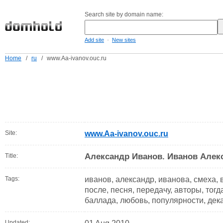
Search site by domain name:
-
Add site
New sites
Home
/
ru
/
www.Aa-ivanov.ouc.ru
Site:
www.Aa-ivanov.ouc.ru
Александр Иванов. Иванов Алек
Title:
Tags:
иванов, александр, иванова, смеха, 
после, песня, передачу, авторы, тогд
баллада, любовь, популярности, дек
Updated: