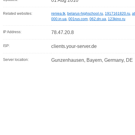
01 Aug 2010
Related websites:
reniea.tk
,
belarus-highschool.ru
,
1917161820.ru
,
a
000.in.ua
,
001rus.com
,
062.dn.ua
,
123kino.ru
IP Address:
78.47.20.8
ISP:
clients.your-server.de
Server location:
Gunzenhausen, Bayern, Germany, DE