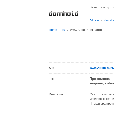
Search site by d
-
Add site
New sit
Home
/
ru
/
www.About-hunt.narod.ru
Site:
www.About-hunt.
Про полювання
Title:
тварини, соба
Description:
Сайт для мислив
мисливські твари
література про 