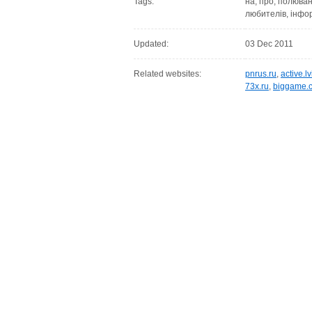
Tags:
на, про, полюванн
любителів, інфор
Updated:
03 Dec 2011
Related websites:
pnrus.ru
,
active.lv
73x.ru
,
biggame.