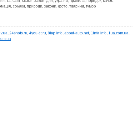
я, та, сайт, сезон, закон, для, україни, правила, порядок, качок,
мація, собаки, природи, закони, фото, тварини, гумор
iv.ua
,
24shots.ru
,
4you-tlt.ru
,
8lap.info
,
about-auto.net
,
1infa.info
,
1ua.com.ua
,
com.ua