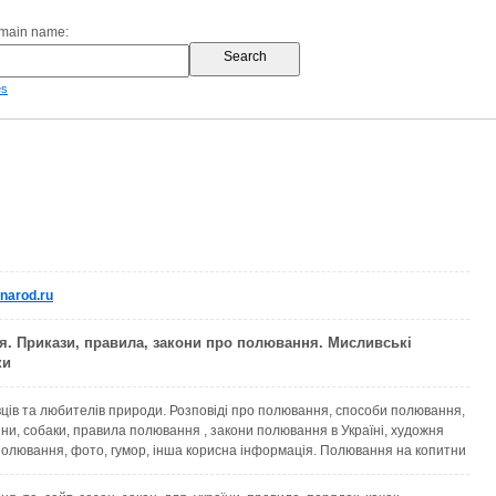
omain name:
es
narod.ru
. Прикази, правила, закони про полювання. Мисливські
ки
ців та любителів природи. Розповіді про полювання, способи полювання,
ни, собаки, правила полювання , закони полювання в Україні, художня
полювання, фото, гумор, інша корисна інформація. Полювання на копитни